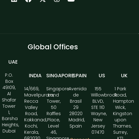
Global Offices
UAE
P.O.
INDIA
SINGAPORE
SPAIN
US
UK
Box
49109,
14/669,
Singapore
Avenida
155
1 Park
Al
Mavelipuram,
Land
de
Willowbrook
Road,
Shafar
Recca
Tower,
Brasil
BLVD,
Hampton
Tower
Valley
50
29
STE 110
Wick,
1,
Road,
Raffles
28020
Wayne,
Kingston
Barsha
Kakkanad,
Place,
Madrid,
New
upon
Heights,
Kochi,
Level
Spain
Jersey
Thames,
Dubai
Kerala,
46,
07470
Surrey,
682030
Singapore
KT1