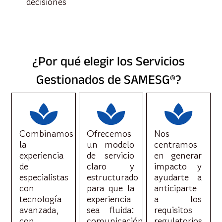
decisiones
¿Por qué elegir los Servicios
Gestionados de SAMESG®?
Combinamos
Ofrecemos
Nos
la
un modelo
centramos
experiencia
de servicio
en generar
de
claro y
impacto y
especialistas
estructurado
ayudarte a
con
para que la
anticiparte
tecnología
experiencia
a los
avanzada,
sea fluida:
requisitos
con
comunicación
regulatorios,