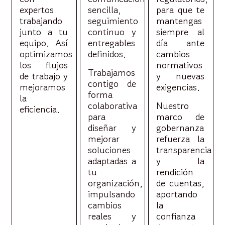
expertos
sencilla,
para que te
trabajando
seguimiento
mantengas
junto a tu
continuo y
siempre al
equipo. Así
entregables
día ante
optimizamos
definidos.
cambios
los flujos
normativos
Trabajamos
de trabajo y
y nuevas
contigo de
mejoramos
exigencias.
forma
la
colaborativa
Nuestro
eficiencia.
para
marco de
diseñar y
gobernanza
mejorar
refuerza la
soluciones
transparencia
adaptadas a
y la
tu
rendición
organización,
de cuentas,
impulsando
aportando
cambios
la
reales y
confianza